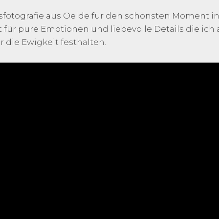
itsfotografie aus Oelde für den schönsten Moment 
 für pure Emotionen und liebevolle Details die ich 
 die Ewigkeit festhalten.