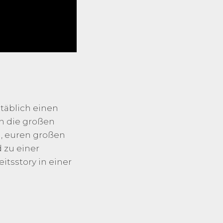
täblich einen
ch die großen
n, euren großen
d zu einer
itsstory in einer