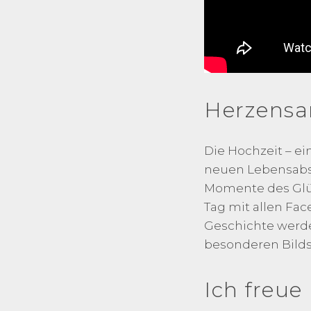
Herzensa
Die Hochzeit – e
neuen Lebensabsch
Momente des Glüc
Tag mit allen Fac
Geschichte werden
besonderen Bilds
Ich freue