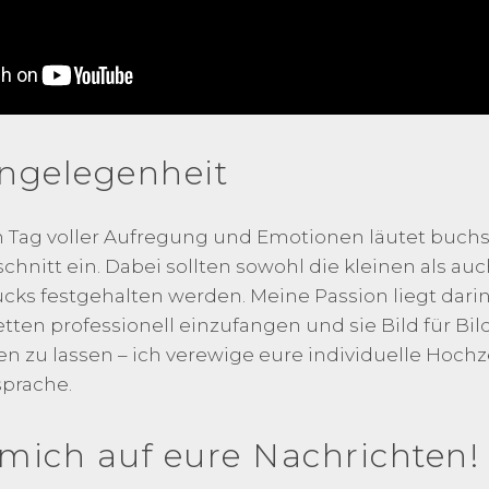
ngelegenheit
in Tag voller Aufregung und Emotionen läutet buchs
nitt ein. Dabei sollten sowohl die kleinen als au
ks festgehalten werden. Meine Passion liegt dari
etten professionell einzufangen und sie Bild für Bil
 zu lassen – ich verewige eure individuelle Hochze
prache.
 mich auf eure Nachrichten!