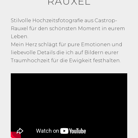
RAUXEL
Stilvolle Hochzeitsfotografie aus Castrop-
Rauxel für den schönsten Moment in eurem
Leben.
Mein Herz schlägt für pure Emotionen und
liebevolle Details die ich auf Bildern eurer
Traumhochzeit für die Ewigkeit festhalten.