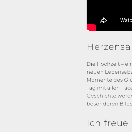
Herzensa
Die Hochzeit – e
neuen Lebensabsch
Momente des Glüc
Tag mit allen Fac
Geschichte werden
besonderen Bilds
Ich freue