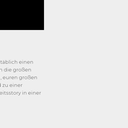
täblich einen
ch die großen
n, euren großen
d zu einer
itsstory in einer