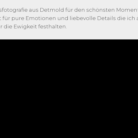
itsfotografie aus Detmold für den schönsten Momen
 für pure Emotionen und liebevolle Details die ich 
 die Ewigkeit festhalten.