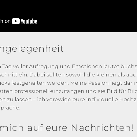
ngelegenheit
in Tag voller Aufregung und Emotionen läutet buchs
nitt ein. Dabei sollten sowohl die kleinen als au
ks festgehalten werden. Meine Passion liegt dari
etten professionell einzufangen und sie Bild für Bil
 zu lassen – ich verewige eure individuelle Hochze
prache.
 mich auf eure Nachrichten!