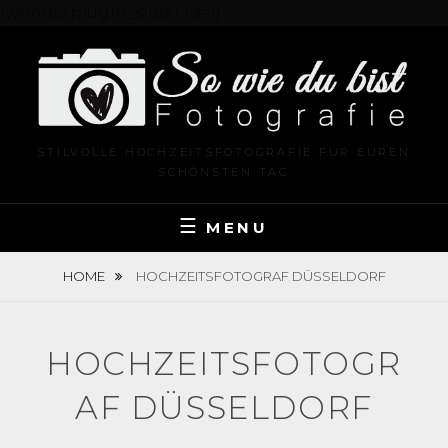
[wonderplugin_slider id=1]
Skip
to
content
STILVOLLE HOCHZEITSFOTOGRAFIE FÜR EUREN
SCHÖNSTEN TAG
MENU
HOME
HOCHZEITSFOTOGRAF DÜSSELDORF
HOCHZEITSFOTOGR
AF DÜSSELDORF