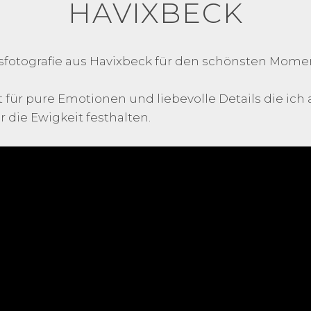
HAVIXBECK
itsfotografie aus Havixbeck für den schönsten Mom
 für pure Emotionen und liebevolle Details die ich 
 die Ewigkeit festhalten.