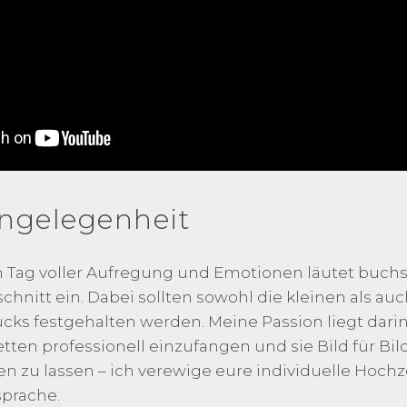
ngelegenheit
in Tag voller Aufregung und Emotionen läutet buchs
nitt ein. Dabei sollten sowohl die kleinen als au
ks festgehalten werden. Meine Passion liegt dari
etten professionell einzufangen und sie Bild für Bil
 zu lassen – ich verewige eure individuelle Hochze
prache.