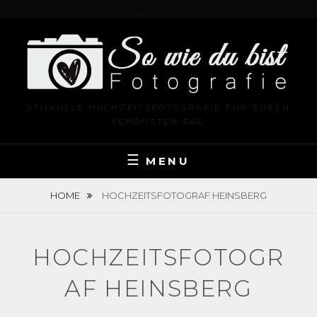
[wonderplugin_slider id=1]
Skip
to
content
STILVOLLE HOCHZEITSFOTOGRAFIE FÜR EUREN
SCHÖNSTEN TAG
MENU
HOME
HOCHZEITSFOTOGRAF HEINSBERG
HOCHZEITSFOTOGR
AF HEINSBERG