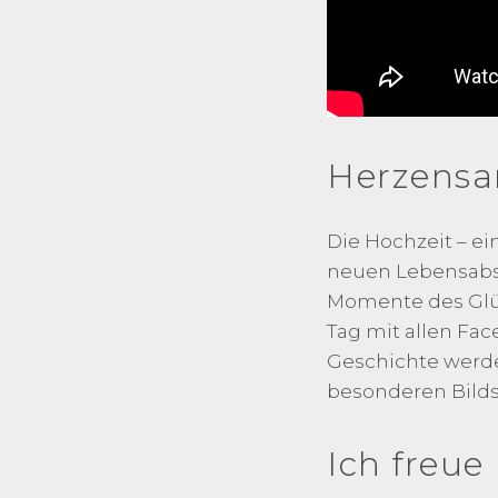
Herzensa
Die Hochzeit – e
neuen Lebensabsch
Momente des Glüc
Tag mit allen Fac
Geschichte werden
besonderen Bilds
Ich freue