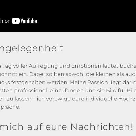
ngelegenheit
in Tag voller Aufregung und Emotionen läutet buchs
nitt ein. Dabei sollten sowohl die kleinen als au
ks festgehalten werden. Meine Passion liegt dari
etten professionell einzufangen und sie Bild für Bil
 zu lassen – ich verewige eure individuelle Hochze
prache.
 mich auf eure Nachrichten!