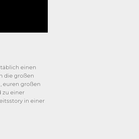
täblich einen
ch die großen
n, euren großen
d zu einer
itsstory in einer