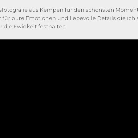
itsfotografie aus Kempen für den schönsten Momen
 für pure Emotionen und liebevolle Details die ich 
 die Ewigkeit festhalten.