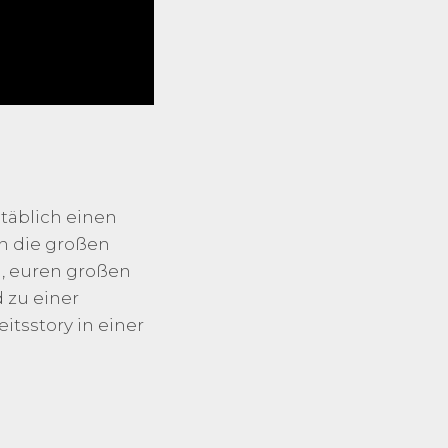
täblich einen
ch die großen
n, euren großen
d zu einer
itsstory in einer