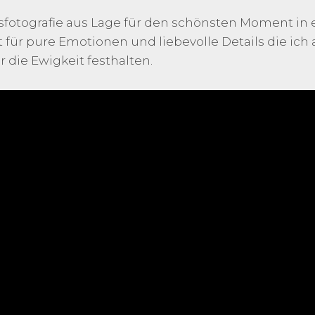
itsfotografie aus Lage für den schönsten Moment in
 für pure Emotionen und liebevolle Details die ich 
 die Ewigkeit festhalten.