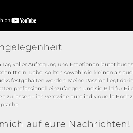
ngelegenheit
in Tag voller Aufregung und Emotionen läutet buchs
nitt ein. Dabei sollten sowohl die kleinen als au
ks festgehalten werden. Meine Passion liegt dari
etten professionell einzufangen und sie Bild für Bil
 zu lassen – ich verewige eure individuelle Hochze
prache.
 mich auf eure Nachrichten!