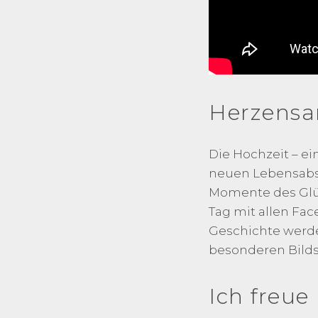
Herzensa
Die Hochzeit – e
neuen Lebensabsch
Momente des Glüc
Tag mit allen Fac
Geschichte werden
besonderen Bilds
Ich freue