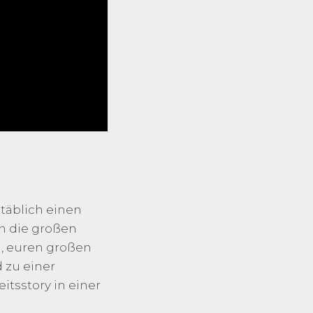
täblich einen
ch die großen
n, euren großen
d zu einer
itsstory in einer