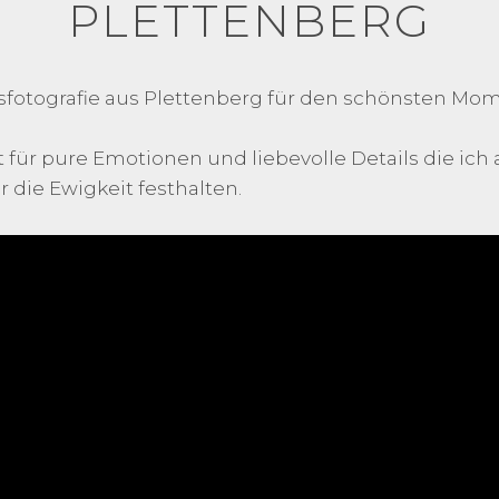
PLETTENBERG
itsfotografie aus Plettenberg für den schönsten Mo
 für pure Emotionen und liebevolle Details die ich 
 die Ewigkeit festhalten.