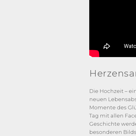
Herzensa
Die Hochzeit – e
neuen Lebensabsch
Momente des Glüc
Tag mit allen Fac
Geschichte werden
besonderen Bilds