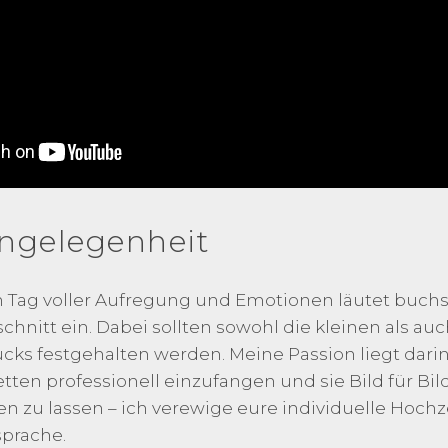
ngelegenheit
in Tag voller Aufregung und Emotionen läutet buchs
nitt ein. Dabei sollten sowohl die kleinen als au
ks festgehalten werden. Meine Passion liegt dari
etten professionell einzufangen und sie Bild für Bil
 zu lassen – ich verewige eure individuelle Hochze
prache.