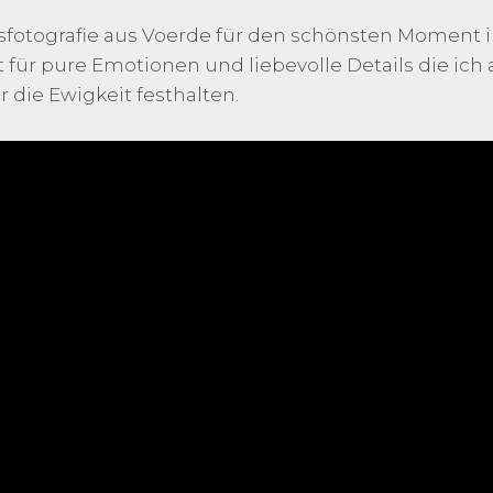
itsfotografie aus Voerde für den schönsten Moment
 für pure Emotionen und liebevolle Details die ich 
 die Ewigkeit festhalten.