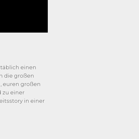
täblich einen
ch die großen
n, euren großen
d zu einer
itsstory in einer