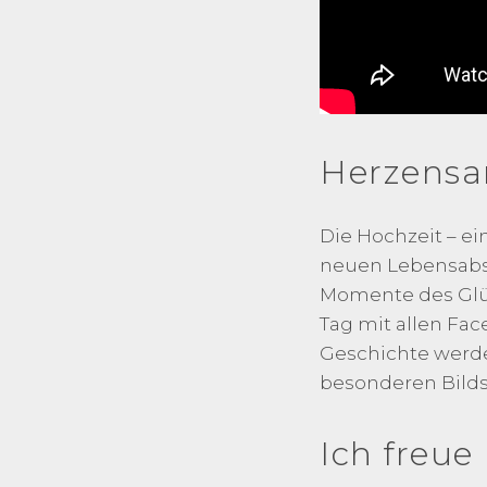
Herzensa
Die Hochzeit – e
neuen Lebensabsch
Momente des Glüc
Tag mit allen Fac
Geschichte werden
besonderen Bilds
Ich freue