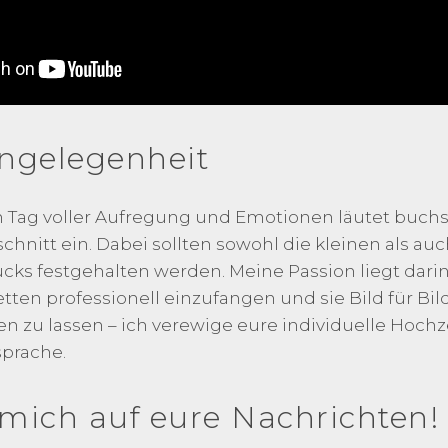
ngelegenheit
in Tag voller Aufregung und Emotionen läutet buchs
nitt ein. Dabei sollten sowohl die kleinen als au
ks festgehalten werden. Meine Passion liegt dari
etten professionell einzufangen und sie Bild für Bil
 zu lassen – ich verewige eure individuelle Hochze
prache.
 mich auf eure Nachrichten!